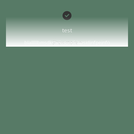
test
blalllllbmsdkfjadospnjfdapsidjnfpejnfö
Show more +